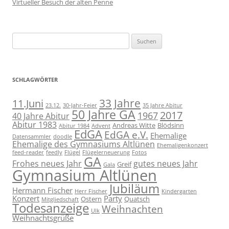
Virtueller Besuch der alten Penne
Suchen
nach:
SCHLAGWÖRTER
11.Juni
33 Jahre
23.12.
30-Jahr-Feier
35 Jahre Abitur
50 Jahre GA
2017
1967
40 Jahre Abitur
Abitur 1983
Andreas Witte
Blödsinn
Abitur 1984
Advent
EdGA
EdGA e.V.
Ehemalige
Datensammler
doodle
Ehemalige des Gymnasiums Altlünen
Ehemaligenkonzert
feed-reader
feedly
Flügel
Flügelerneuerung
Fotos
GA
Frohes neues Jahr
gutes neues Jahr
Greif
Gala
Gymnasium Altlünen
Jubiläum
Hermann Fischer
Herr Fischer
Kindergarten
Konzert
Party
Ostern
Quatsch
Mitgliedschaft
Todesanzeige
Weihnachten
Ulk
Weihnachtsgrüße