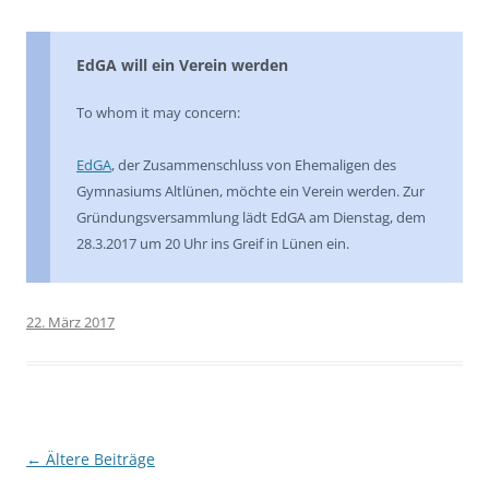
EdGA will ein Verein werden
To whom it may concern:
EdGA
, der Zusammenschluss von Ehemaligen des
Gymnasiums Altlünen, möchte ein Verein werden. Zur
Gründungsversammlung lädt EdGA am Dienstag, dem
28.3.2017 um 20 Uhr ins Greif in Lünen ein.
22. März 2017
Beitragsnavigation
←
Ältere Beiträge