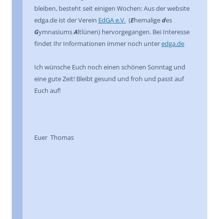
bleiben, besteht seit einigen Wochen: Aus der website
edga.de ist der Verein
EdGA e.V.
(
E
hemalige
d
es
G
ymnasiums
A
ltlünen) hervorgegangen. Bei Interesse
findet Ihr Informationen immer noch unter
edga.de
Ich wünsche Euch noch einen schönen Sonntag und
eine gute Zeit! Bleibt gesund und froh und passt auf
Euch auf!
Euer Thomas