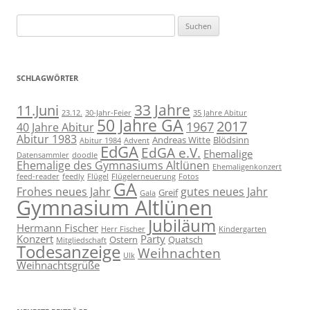
Suchen
nach:
SCHLAGWÖRTER
11.Juni
33 Jahre
23.12.
30-Jahr-Feier
35 Jahre Abitur
50 Jahre GA
2017
1967
40 Jahre Abitur
Abitur 1983
Andreas Witte
Blödsinn
Abitur 1984
Advent
EdGA
EdGA e.V.
Ehemalige
Datensammler
doodle
Ehemalige des Gymnasiums Altlünen
Ehemaligenkonzert
feed-reader
feedly
Flügel
Flügelerneuerung
Fotos
GA
Frohes neues Jahr
gutes neues Jahr
Greif
Gala
Gymnasium Altlünen
Jubiläum
Hermann Fischer
Herr Fischer
Kindergarten
Konzert
Party
Ostern
Quatsch
Mitgliedschaft
Todesanzeige
Weihnachten
Ulk
Weihnachtsgrüße