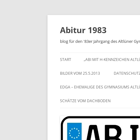
Zum
Inhalt
springen
Abitur 1983
blog für den '83er Jahrgang des Altlüner 
START
„ABI MIT H-KENNZEICHEN ALT
BILDER VOM 25.5.2013
DATENSCHUT
EDGA – EHEMALIGE DES GYMNASIUMS ALT
SCHÄTZE VOM DACHBODEN