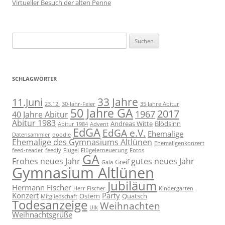
Virtueller Besuch der alten Penne
Suchen
nach:
SCHLAGWÖRTER
11.Juni
33 Jahre
23.12.
30-Jahr-Feier
35 Jahre Abitur
50 Jahre GA
2017
1967
40 Jahre Abitur
Abitur 1983
Andreas Witte
Blödsinn
Abitur 1984
Advent
EdGA
EdGA e.V.
Ehemalige
Datensammler
doodle
Ehemalige des Gymnasiums Altlünen
Ehemaligenkonzert
feed-reader
feedly
Flügel
Flügelerneuerung
Fotos
GA
Frohes neues Jahr
gutes neues Jahr
Greif
Gala
Gymnasium Altlünen
Jubiläum
Hermann Fischer
Herr Fischer
Kindergarten
Konzert
Party
Ostern
Quatsch
Mitgliedschaft
Todesanzeige
Weihnachten
Ulk
Weihnachtsgrüße