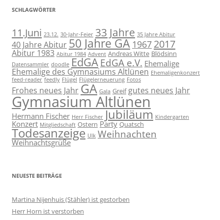
SCHLAGWÖRTER
11.Juni
33 Jahre
23.12.
30-Jahr-Feier
35 Jahre Abitur
50 Jahre GA
2017
1967
40 Jahre Abitur
Abitur 1983
Andreas Witte
Blödsinn
Abitur 1984
Advent
EdGA
EdGA e.V.
Ehemalige
Datensammler
doodle
Ehemalige des Gymnasiums Altlünen
Ehemaligenkonzert
feed-reader
feedly
Flügel
Flügelerneuerung
Fotos
GA
Frohes neues Jahr
gutes neues Jahr
Greif
Gala
Gymnasium Altlünen
Jubiläum
Hermann Fischer
Herr Fischer
Kindergarten
Konzert
Party
Ostern
Quatsch
Mitgliedschaft
Todesanzeige
Weihnachten
Ulk
Weihnachtsgrüße
NEUESTE BEITRÄGE
Martina Nijenhuis (Stähler) ist gestorben
Herr Horn ist verstorben