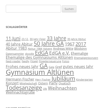
Suchen
nach:
SCHLAGWÖRTER
11.Juni
33 Jahre
23.12.
30-Jahr-Feier
35 Jahre Abitur
50 Jahre GA
2017
1967
40 Jahre Abitur
Abitur 1983
Andreas Witte
Blödsinn
Abitur 1984
Advent
EdGA
EdGA e.V.
Ehemalige
Datensammler
doodle
Ehemalige des Gymnasiums Altlünen
Ehemaligenkonzert
feed-reader
feedly
Flügel
Flügelerneuerung
Fotos
GA
Frohes neues Jahr
gutes neues Jahr
Greif
Gala
Gymnasium Altlünen
Jubiläum
Hermann Fischer
Herr Fischer
Kindergarten
Konzert
Party
Ostern
Quatsch
Mitgliedschaft
Todesanzeige
Weihnachten
Ulk
Weihnachtsgrüße