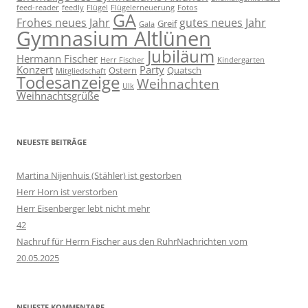
feed-reader
feedly
Flügel
Flügelerneuerung
Fotos
GA
Frohes neues Jahr
gutes neues Jahr
Greif
Gala
Gymnasium Altlünen
Jubiläum
Hermann Fischer
Herr Fischer
Kindergarten
Konzert
Party
Ostern
Quatsch
Mitgliedschaft
Todesanzeige
Weihnachten
Ulk
Weihnachtsgrüße
NEUESTE BEITRÄGE
Martina Nijenhuis (Stähler) ist gestorben
Herr Horn ist verstorben
Herr Eisenberger lebt nicht mehr
42
Nachruf für Herrn Fischer aus den RuhrNachrichten vom
20.05.2025
NEUESTE KOMMENTARE