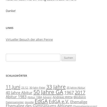
Danke!
LINKS
Virtueller Besuch der alten Penne
Suchen
nach:
SCHLAGWÖRTER
11.Juni
33 Jahre
23.12.
30-Jahr-Feier
35 Jahre Abitur
50 Jahre GA
2017
1967
40 Jahre Abitur
Abitur 1983
Andreas Witte
Blödsinn
Abitur 1984
Advent
EdGA
EdGA e.V.
Ehemalige
Datensammler
doodle
Ehemalige des Gymnasiums Altlünen
Ehemaligenkonzert