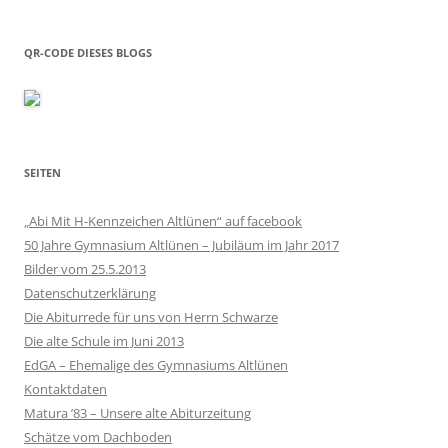
QR-CODE DIESES BLOGS
SEITEN
„Abi Mit H-Kennzeichen Altlünen“ auf facebook
50 Jahre Gymnasium Altlünen – Jubiläum im Jahr 2017
Bilder vom 25.5.2013
Datenschutzerklärung
Die Abiturrede für uns von Herrn Schwarze
Die alte Schule im Juni 2013
EdGA – Ehemalige des Gymnasiums Altlünen
Kontaktdaten
Matura ’83 – Unsere alte Abiturzeitung
Schätze vom Dachboden