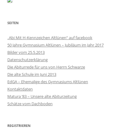
SEITEN
„Abi Mit H-Kennzeichen Altlünen“ auf facebook
50 Jahre Gymnasium Altlünen – Jubiläum im Jahr 2017
Bilder vom 25.5.2013
Datenschutzerklärung
Die Abiturrede für uns von Herrn Schwarze
Die alte Schule im Juni 2013
EdGA – Ehemalige des Gymnasiums Altlünen
Kontaktdaten
Matura ’83 – Unsere alte Abiturzeitung
Schätze vom Dachboden
REGISTRIEREN