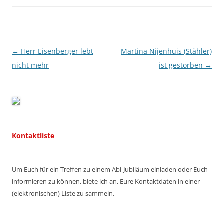
Beitragsnavigation
←
Herr Eisenberger lebt
Martina Nijenhuis (Stähler)
nicht mehr
ist gestorben
→
Kontaktliste
Um Euch für ein Treffen zu einem Abi-Jubiläum einladen oder Euch
informieren zu können, biete ich an, Eure Kontaktdaten in einer
(elektronischen) Liste zu sammeln.