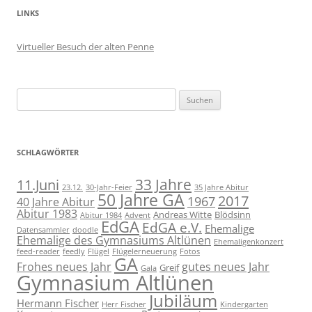
LINKS
Virtueller Besuch der alten Penne
Suchen
nach:
SCHLAGWÖRTER
11.Juni
33 Jahre
23.12.
30-Jahr-Feier
35 Jahre Abitur
50 Jahre GA
2017
1967
40 Jahre Abitur
Abitur 1983
Andreas Witte
Blödsinn
Abitur 1984
Advent
EdGA
EdGA e.V.
Ehemalige
Datensammler
doodle
Ehemalige des Gymnasiums Altlünen
Ehemaligenkonzert
feed-reader
feedly
Flügel
Flügelerneuerung
Fotos
GA
Frohes neues Jahr
gutes neues Jahr
Greif
Gala
Gymnasium Altlünen
Jubiläum
Hermann Fischer
Herr Fischer
Kindergarten