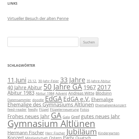
LINKS
Virtueller Besuch der alten Penne
Suchen
nach:
SCHLAGWÖRTER
11.Juni
33 Jahre
23.12.
30-Jahr-Feier
35 Jahre Abitur
50 Jahre GA
2017
1967
40 Jahre Abitur
Abitur 1983
Andreas Witte
Blödsinn
Abitur 1984
Advent
EdGA
EdGA e.V.
Ehemalige
Datensammler
doodle
Ehemalige des Gymnasiums Altlünen
Ehemaligenkonzert
feed-reader
feedly
Flügel
Flügelerneuerung
Fotos
GA
Frohes neues Jahr
gutes neues Jahr
Greif
Gala
Gymnasium Altlünen
Jubiläum
Hermann Fischer
Herr Fischer
Kindergarten
Konzert
Party
Ostern
Quatsch
Mitgliedschaft