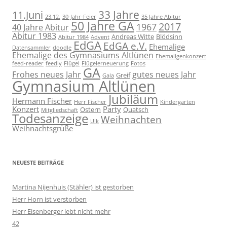
11.Juni
33 Jahre
23.12.
30-Jahr-Feier
35 Jahre Abitur
50 Jahre GA
2017
1967
40 Jahre Abitur
Abitur 1983
Andreas Witte
Blödsinn
Abitur 1984
Advent
EdGA
EdGA e.V.
Ehemalige
Datensammler
doodle
Ehemalige des Gymnasiums Altlünen
Ehemaligenkonzert
feed-reader
feedly
Flügel
Flügelerneuerung
Fotos
GA
Frohes neues Jahr
gutes neues Jahr
Greif
Gala
Gymnasium Altlünen
Jubiläum
Hermann Fischer
Herr Fischer
Kindergarten
Konzert
Party
Ostern
Quatsch
Mitgliedschaft
Todesanzeige
Weihnachten
Ulk
Weihnachtsgrüße
NEUESTE BEITRÄGE
Martina Nijenhuis (Stähler) ist gestorben
Herr Horn ist verstorben
Herr Eisenberger lebt nicht mehr
42