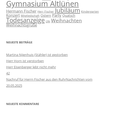
Gymnasium Altlünen
Jubiläum
Hermann Fischer
Herr Fischer
Kindergarten
Konzert
Party
Ostern
Quatsch
Mitgliedschaft
Todesanzeige
Weihnachten
Ulk
Weihnachtsgrüße
NEUESTE BEITRÄGE
Martina Nijenhuis (Stähler) ist gestorben
Herr Horn ist verstorben
Herr Eisenberger lebt nicht mehr
42
Nachruf für Herrn Fischer aus den RuhrNachrichten vom
20.05.2025
NEUESTE KOMMENTARE