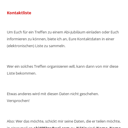
Kontaktliste
Um Euch für ein Treffen zu einem Abi-Jubiläum einladen oder Euch
informieren zu können, biete ich an, Eure Kontaktdaten in einer
(elektronischen) Liste zu sammeln.
Wer ein solches Treffen organisieren will, kann dann von mir diese
Liste bekommen.
Etwas anderes wird mit diesen Daten nicht geschehen.
Versprochen!
Also: Wer das möchte, schickt mir seine Daten, die er teilen möchte,
in einer mail an
abi1983ga@aol.com
zu.
Nötig
sind:
Name
,
Name