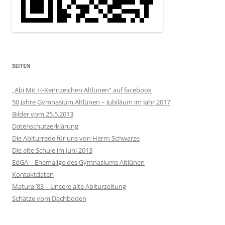
SEITEN
„Abi Mit H-Kennzeichen Altlünen“ auf facebook
50 Jahre Gymnasium Altlünen – Jubiläum im Jahr 2017
Bilder vom 25.5.2013
Datenschutzerklärung
Die Abiturrede für uns von Herrn Schwarze
Die alte Schule im Juni 2013
EdGA – Ehemalige des Gymnasiums Altlünen
Kontaktdaten
Matura ’83 – Unsere alte Abiturzeitung
Schätze vom Dachboden