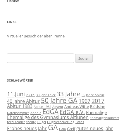
Danke!
LINKS
Virtueller Besuch der alten Penne
Suchen
nach:
SCHLAGWÖRTER
11.Juni
33 Jahre
23.12.
30-Jahr-Feier
35 Jahre Abitur
50 Jahre GA
2017
1967
40 Jahre Abitur
Abitur 1983
Andreas Witte
Blödsinn
Abitur 1984
Advent
EdGA
EdGA e.V.
Ehemalige
Datensammler
doodle
Ehemalige des Gymnasiums Altlünen
Ehemaligenkonzert
feed-reader
feedly
Flügel
Flügelerneuerung
Fotos
GA
Frohes neues Jahr
gutes neues Jahr
Greif
Gala