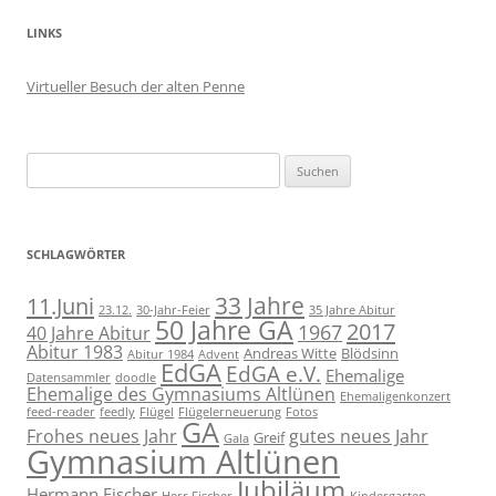
LINKS
Virtueller Besuch der alten Penne
Suchen
nach:
SCHLAGWÖRTER
11.Juni
33 Jahre
23.12.
30-Jahr-Feier
35 Jahre Abitur
50 Jahre GA
2017
1967
40 Jahre Abitur
Abitur 1983
Andreas Witte
Blödsinn
Abitur 1984
Advent
EdGA
EdGA e.V.
Ehemalige
Datensammler
doodle
Ehemalige des Gymnasiums Altlünen
Ehemaligenkonzert
feed-reader
feedly
Flügel
Flügelerneuerung
Fotos
GA
Frohes neues Jahr
gutes neues Jahr
Greif
Gala
Gymnasium Altlünen
Jubiläum
Hermann Fischer