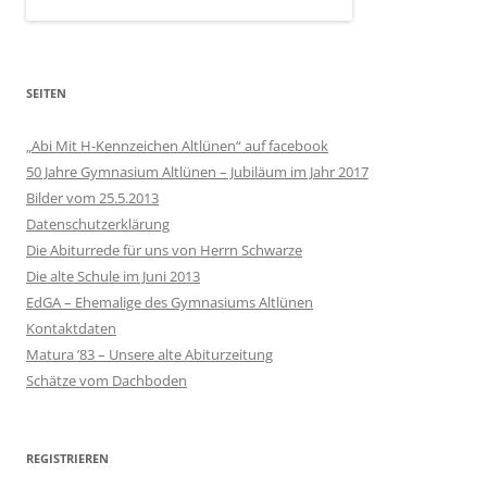
SEITEN
„Abi Mit H-Kennzeichen Altlünen“ auf facebook
50 Jahre Gymnasium Altlünen – Jubiläum im Jahr 2017
Bilder vom 25.5.2013
Datenschutzerklärung
Die Abiturrede für uns von Herrn Schwarze
Die alte Schule im Juni 2013
EdGA – Ehemalige des Gymnasiums Altlünen
Kontaktdaten
Matura ’83 – Unsere alte Abiturzeitung
Schätze vom Dachboden
REGISTRIEREN