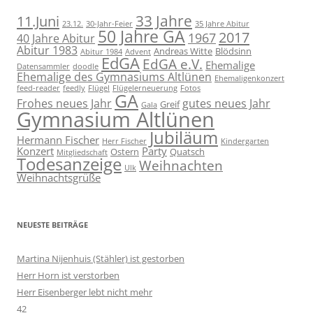
11.Juni
33 Jahre
23.12.
30-Jahr-Feier
35 Jahre Abitur
50 Jahre GA
2017
1967
40 Jahre Abitur
Abitur 1983
Andreas Witte
Blödsinn
Abitur 1984
Advent
EdGA
EdGA e.V.
Ehemalige
Datensammler
doodle
Ehemalige des Gymnasiums Altlünen
Ehemaligenkonzert
feed-reader
feedly
Flügel
Flügelerneuerung
Fotos
GA
Frohes neues Jahr
gutes neues Jahr
Greif
Gala
Gymnasium Altlünen
Jubiläum
Hermann Fischer
Herr Fischer
Kindergarten
Konzert
Party
Ostern
Quatsch
Mitgliedschaft
Todesanzeige
Weihnachten
Ulk
Weihnachtsgrüße
NEUESTE BEITRÄGE
Martina Nijenhuis (Stähler) ist gestorben
Herr Horn ist verstorben
Herr Eisenberger lebt nicht mehr
42