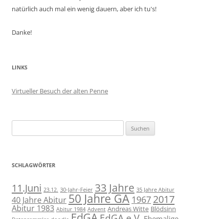
natürlich auch mal ein wenig dauern, aber ich tu's!
Danke!
LINKS
Virtueller Besuch der alten Penne
Suchen
nach:
SCHLAGWÖRTER
11.Juni
33 Jahre
23.12.
30-Jahr-Feier
35 Jahre Abitur
50 Jahre GA
2017
1967
40 Jahre Abitur
Abitur 1983
Andreas Witte
Blödsinn
Abitur 1984
Advent
EdGA
EdGA e.V.
Ehemalige