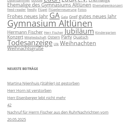
Datensammler
doodle
Ehemalige des Gymnasiums Altlünen
Ehemaligenkonzert
feed-reader
feedly
Flügel
Flügelerneuerung
Fotos
GA
Frohes neues Jahr
gutes neues Jahr
Greif
Gala
Gymnasium Altlünen
Jubiläum
Hermann Fischer
Herr Fischer
Kindergarten
Konzert
Party
Ostern
Quatsch
Mitgliedschaft
Todesanzeige
Weihnachten
Ulk
Weihnachtsgrüße
NEUESTE BEITRÄGE
Martina Nijenhuis (Stähler) ist gestorben
Herr Horn ist verstorben
Herr Eisenberger lebt nicht mehr
42
Nachruf für Herrn Fischer aus den RuhrNachrichten vom
20.05.2025