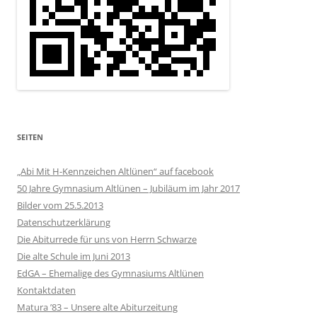
SEITEN
„Abi Mit H-Kennzeichen Altlünen“ auf facebook
50 Jahre Gymnasium Altlünen – Jubiläum im Jahr 2017
Bilder vom 25.5.2013
Datenschutzerklärung
Die Abiturrede für uns von Herrn Schwarze
Die alte Schule im Juni 2013
EdGA – Ehemalige des Gymnasiums Altlünen
Kontaktdaten
Matura ’83 – Unsere alte Abiturzeitung