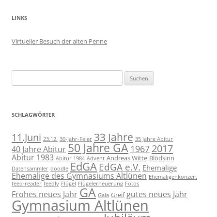
LINKS
Virtueller Besuch der alten Penne
Suchen
nach:
SCHLAGWÖRTER
11.Juni
33 Jahre
23.12.
30-Jahr-Feier
35 Jahre Abitur
50 Jahre GA
2017
1967
40 Jahre Abitur
Abitur 1983
Andreas Witte
Blödsinn
Abitur 1984
Advent
EdGA
EdGA e.V.
Ehemalige
Datensammler
doodle
Ehemalige des Gymnasiums Altlünen
Ehemaligenkonzert
feed-reader
feedly
Flügel
Flügelerneuerung
Fotos
GA
Frohes neues Jahr
gutes neues Jahr
Greif
Gala
Gymnasium Altlünen