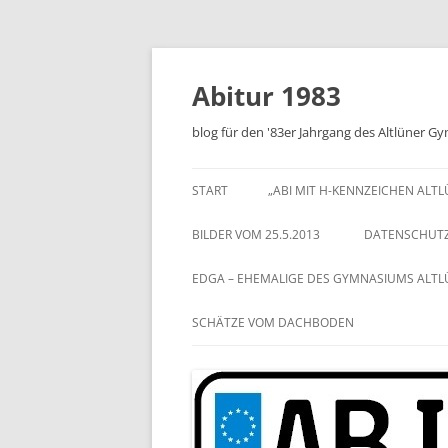
Zum
Inhalt
springen
Abitur 1983
blog für den '83er Jahrgang des Altlüner 
START
„ABI MIT H-KENNZEICHEN ALT
BILDER VOM 25.5.2013
DATENSCHUT
EDGA – EHEMALIGE DES GYMNASIUMS ALT
SCHÄTZE VOM DACHBODEN