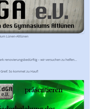
ium Lünen-Altlünen
 stark renovierungsbedürftig – wir versuchen zu helfen…
m Greif. So kommet zu Hauf!