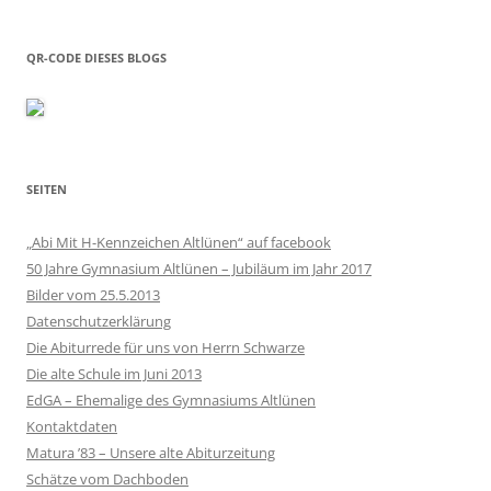
QR-CODE DIESES BLOGS
SEITEN
„Abi Mit H-Kennzeichen Altlünen“ auf facebook
50 Jahre Gymnasium Altlünen – Jubiläum im Jahr 2017
Bilder vom 25.5.2013
Datenschutzerklärung
Die Abiturrede für uns von Herrn Schwarze
Die alte Schule im Juni 2013
EdGA – Ehemalige des Gymnasiums Altlünen
Kontaktdaten
Matura ’83 – Unsere alte Abiturzeitung
Schätze vom Dachboden