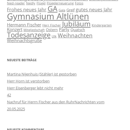
feed-reader
feedly
Flügel
Flügelerneuerung
Fotos
GA
Frohes neues Jahr
gutes neues Jahr
Greif
Gala
Gymnasium Altlünen
Jubiläum
Hermann Fischer
Herr Fischer
Kindergarten
Konzert
Party
Ostern
Quatsch
Mitgliedschaft
Todesanzeige
Weihnachten
Ulk
Weihnachtsgrüße
NEUESTE BEITRÄGE
Martina Nijenhuis (Stähler) ist gestorben
Herr Horn ist verstorben
Herr Eisenberger lebt nicht mehr
42
Nachruf für Herrn Fischer aus den RuhrNachrichten vom
20.05.2025
NEUESTE KOMMENTARE