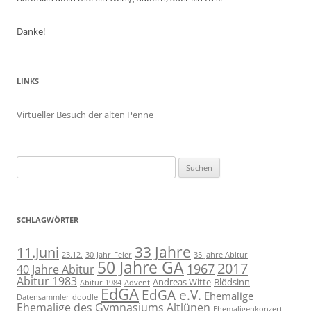
Danke!
LINKS
Virtueller Besuch der alten Penne
Suchen
nach:
SCHLAGWÖRTER
11.Juni
33 Jahre
23.12.
30-Jahr-Feier
35 Jahre Abitur
50 Jahre GA
2017
1967
40 Jahre Abitur
Abitur 1983
Andreas Witte
Blödsinn
Abitur 1984
Advent
EdGA
EdGA e.V.
Ehemalige
Datensammler
doodle
Ehemalige des Gymnasiums Altlünen
Ehemaligenkonzert