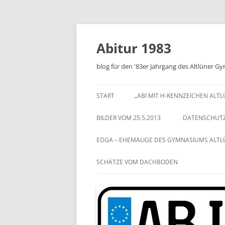
Zum
Inhalt
springen
Abitur 1983
blog für den '83er Jahrgang des Altlüner 
START
„ABI MIT H-KENNZEICHEN ALT
BILDER VOM 25.5.2013
DATENSCHUT
EDGA – EHEMALIGE DES GYMNASIUMS ALT
SCHÄTZE VOM DACHBODEN