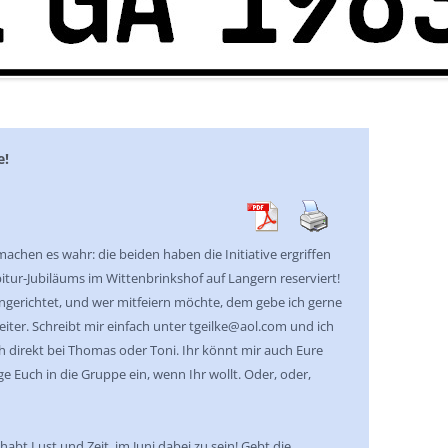
e!
hen es wahr: die beiden haben die Initiative ergriffen
itur-Jubiläums im Wittenbrinkshof auf Langern reserviert!
ngerichtet, und wer mitfeiern möchte, dem gebe ich gerne
ter. Schreibt mir einfach unter tgeilke@aol.com und ich
h direkt bei Thomas oder Toni. Ihr könnt mir auch Eure
 Euch in die Gruppe ein, wenn Ihr wollt. Oder, oder,
 habt Lust und Zeit, im Juni dabei zu sein! Gebt die