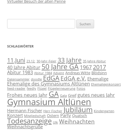
Virtueller Besuch der alten Penne
Suchen
nach:
SCHLAGWÖRTER
11.Juni
33 Jahre
23.12.
30-Jahr-Feier
35 Jahre Abitur
50 Jahre GA
2017
1967
40 Jahre Abitur
Abitur 1983
Andreas Witte
Blödsinn
Abitur 1984
Advent
EdGA
EdGA e.V.
Ehemalige
Datensammler
doodle
Ehemalige des Gymnasiums Altlünen
Ehemaligenkonzert
feed-reader
feedly
Flügel
Flügelerneuerung
Fotos
GA
Frohes neues Jahr
gutes neues Jahr
Greif
Gala
Gymnasium Altlünen
Jubiläum
Hermann Fischer
Herr Fischer
Kindergarten
Konzert
Party
Ostern
Quatsch
Mitgliedschaft
Todesanzeige
Weihnachten
Ulk
Weihnachtsgrüße