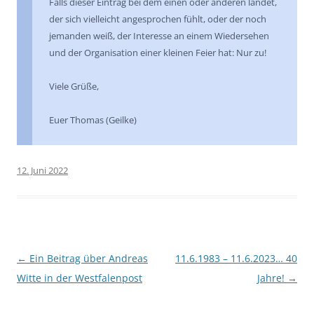
Falls dieser Eintrag bei dem einen oder anderen landet,
der sich vielleicht angesprochen fühlt, oder der noch
jemanden weiß, der Interesse an einem Wiedersehen
und der Organisation einer kleinen Feier hat: Nur zu!
Viele Grüße,
Euer Thomas (Geilke)
12. Juni 2022
Beitragsnavigation
←
Ein Beitrag über Andreas
11.6.1983 – 11.6.2023… 40
Witte in der Westfalenpost
Jahre!
→