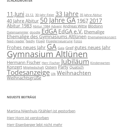
SCHLAGWÖRTER
11.Juni
33 Jahre
23.12.
30-Jahr-Feier
35 Jahre Abitur
50 Jahre GA
2017
1967
40 Jahre Abitur
Abitur 1983
Andreas Witte
Blödsinn
Abitur 1984
Advent
EdGA
EdGA e.V.
Ehemalige
Datensammler
doodle
Ehemalige des Gymnasiums Altlünen
Ehemaligenkonzert
feed-reader
feedly
Flügel
Flügelerneuerung
Fotos
GA
Frohes neues Jahr
gutes neues Jahr
Greif
Gala
Gymnasium Altlünen
Jubiläum
Hermann Fischer
Herr Fischer
Kindergarten
Konzert
Party
Ostern
Quatsch
Mitgliedschaft
Todesanzeige
Weihnachten
Ulk
Weihnachtsgrüße
NEUESTE BEITRÄGE
Martina Nijenhuis (Stähler) ist gestorben
Herr Horn ist verstorben
Herr Eisenberger lebt nicht mehr