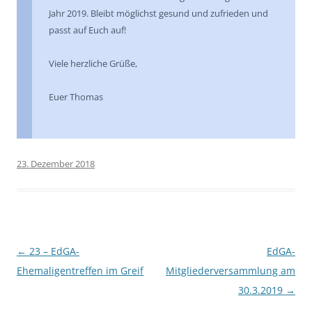
Jahr 2019. Bleibt möglichst gesund und zufrieden und
passt auf Euch auf!
Viele herzliche Grüße,
Euer Thomas
23. Dezember 2018
Beitragsnavigation
←
23 – EdGA-
EdGA-
Ehemaligentreffen im Greif
Mitgliederversammlung am
30.3.2019
→