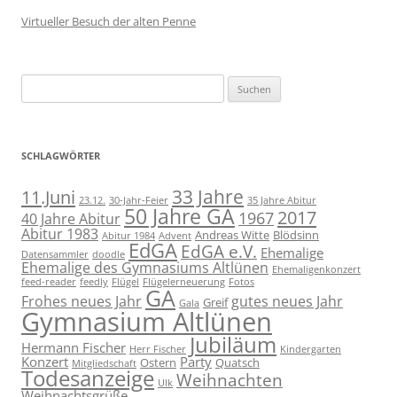
Virtueller Besuch der alten Penne
Suchen
nach:
SCHLAGWÖRTER
11.Juni
33 Jahre
23.12.
30-Jahr-Feier
35 Jahre Abitur
50 Jahre GA
2017
1967
40 Jahre Abitur
Abitur 1983
Andreas Witte
Blödsinn
Abitur 1984
Advent
EdGA
EdGA e.V.
Ehemalige
Datensammler
doodle
Ehemalige des Gymnasiums Altlünen
Ehemaligenkonzert
feed-reader
feedly
Flügel
Flügelerneuerung
Fotos
GA
Frohes neues Jahr
gutes neues Jahr
Greif
Gala
Gymnasium Altlünen
Jubiläum
Hermann Fischer
Herr Fischer
Kindergarten
Konzert
Party
Ostern
Quatsch
Mitgliedschaft
Todesanzeige
Weihnachten
Ulk
Weihnachtsgrüße