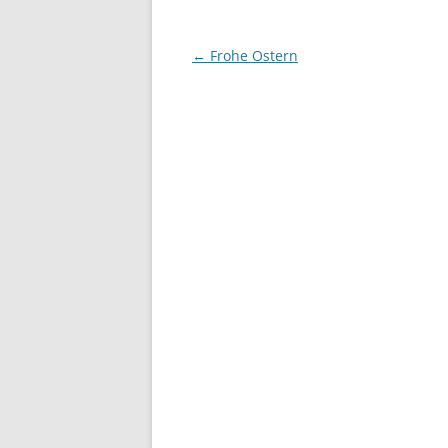
Beitragsnavigation
←
Frohe Ostern