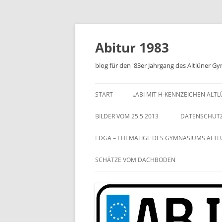
Zum
Inhalt
springen
Abitur 1983
blog für den '83er Jahrgang des Altlüner 
START
„ABI MIT H-KENNZEICHEN ALT
BILDER VOM 25.5.2013
DATENSCHUT
EDGA – EHEMALIGE DES GYMNASIUMS ALT
SCHÄTZE VOM DACHBODEN