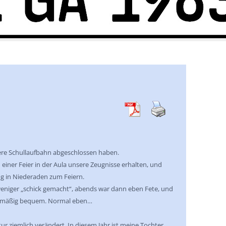
nsere Schullaufbahn abgeschlossen haben.
iner Feier in der Aula unsere Zeugnisse erhalten, und
ug in Niederaden zum Feiern.
niger „schick gemacht“, abends war dann eben Fete, und
gsmäßig bequem. Normal eben…
tur ziemlich verändert. In diesem Jahr ist meine Tochter