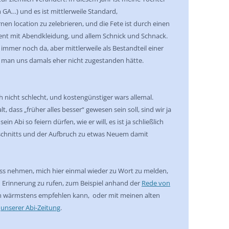
m GA…) und es ist mittlerweile Standard,
nen location zu zelebrieren, und die Fete ist durch einen
vent mit Abendkleidung, und allem Schnick und Schnack.
 immer noch da, aber mittlerweile als Bestandteil einer
 man uns damals eher nicht zugestanden hätte.
ch nicht schlecht, und kostengünstiger wars allemal.
lt, dass „früher alles besser“ gewesen sein soll, sind wir ja
ein Abi so feiern dürfen, wie er will, es ist ja schließlich
schnitts und der Aufbruch zu etwas Neuem damit
ss nehmen, mich hier einmal wieder zu Wort zu melden,
n Erinnerung zu rufen, zum Beispiel anhand der
Rede von
ch wärmstens empfehlen kann, oder mit meinen alten
m
unserer Abi-Zeitung
.