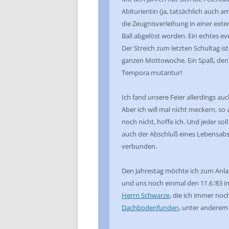
Abiturientin (ja, tatsächlich auch a
die Zeugnisverleihung in einer exter
Ball abgelöst worden. Ein echtes e
Der Streich zum letzten Schultag ist
ganzen Mottowoche. Ein Spaß, den
Tempora mutantur!
Ich fand unsere Feier allerdings au
Aber ich will mal nicht meckern, so a
noch nicht, hoffe ich. Und jeder soll s
auch der Abschluß eines Lebensab
verbunden.
Den Jahrestag möchte ich zum Anla
und uns noch einmal den 11.6.’83 i
Herrn Schwarze
, die ich immer no
Dachbodenfunden
, unter andere