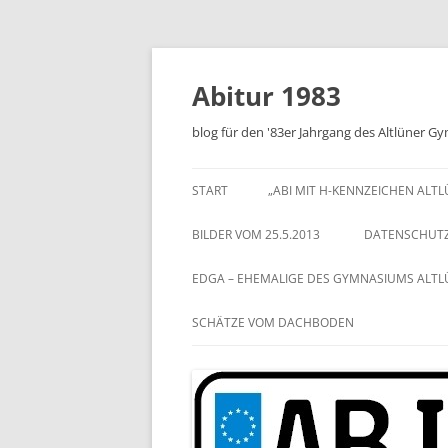
Zum
Inhalt
springen
Abitur 1983
blog für den '83er Jahrgang des Altlüner 
START
„ABI MIT H-KENNZEICHEN ALT
BILDER VOM 25.5.2013
DATENSCHUT
EDGA – EHEMALIGE DES GYMNASIUMS ALT
SCHÄTZE VOM DACHBODEN