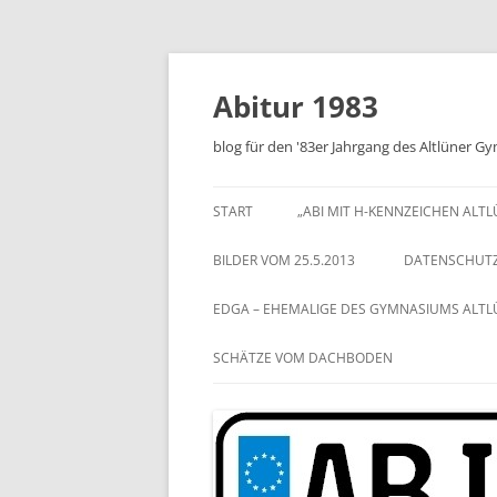
Zum
Inhalt
springen
Abitur 1983
blog für den '83er Jahrgang des Altlüner 
START
„ABI MIT H-KENNZEICHEN ALT
BILDER VOM 25.5.2013
DATENSCHUT
EDGA – EHEMALIGE DES GYMNASIUMS ALT
SCHÄTZE VOM DACHBODEN