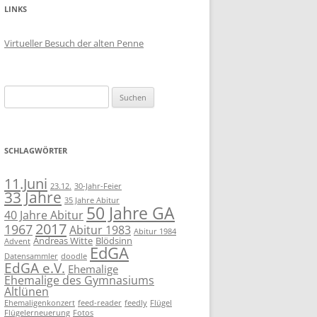
LINKS
Virtueller Besuch der alten Penne
Suchen
nach:
SCHLAGWÖRTER
11.Juni
23.12.
30-Jahr-Feier
33 Jahre
35 Jahre Abitur
50 Jahre GA
40 Jahre Abitur
2017
1967
Abitur 1983
Abitur 1984
Andreas Witte
Blödsinn
Advent
EdGA
Datensammler
doodle
EdGA e.V.
Ehemalige
Ehemalige des Gymnasiums
Altlünen
Ehemaligenkonzert
feed-reader
feedly
Flügel
Flügelerneuerung
Fotos