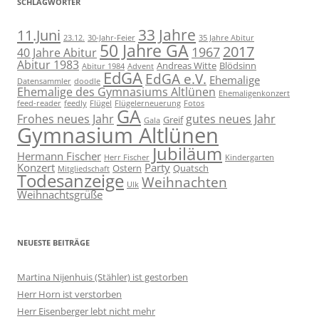
SCHLAGWÖRTER
11.Juni
33 Jahre
23.12.
30-Jahr-Feier
35 Jahre Abitur
50 Jahre GA
2017
1967
40 Jahre Abitur
Abitur 1983
Andreas Witte
Blödsinn
Abitur 1984
Advent
EdGA
EdGA e.V.
Ehemalige
Datensammler
doodle
Ehemalige des Gymnasiums Altlünen
Ehemaligenkonzert
feed-reader
feedly
Flügel
Flügelerneuerung
Fotos
GA
Frohes neues Jahr
gutes neues Jahr
Greif
Gala
Gymnasium Altlünen
Jubiläum
Hermann Fischer
Herr Fischer
Kindergarten
Konzert
Party
Ostern
Quatsch
Mitgliedschaft
Todesanzeige
Weihnachten
Ulk
Weihnachtsgrüße
NEUESTE BEITRÄGE
Martina Nijenhuis (Stähler) ist gestorben
Herr Horn ist verstorben
Herr Eisenberger lebt nicht mehr