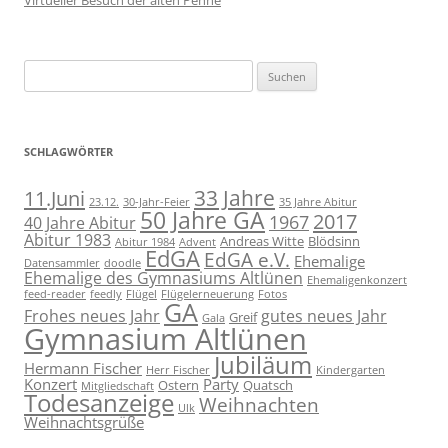
Suchen
nach:
SCHLAGWÖRTER
11.Juni
33 Jahre
23.12.
30-Jahr-Feier
35 Jahre Abitur
50 Jahre GA
2017
1967
40 Jahre Abitur
Abitur 1983
Andreas Witte
Blödsinn
Abitur 1984
Advent
EdGA
EdGA e.V.
Ehemalige
Datensammler
doodle
Ehemalige des Gymnasiums Altlünen
Ehemaligenkonzert
feed-reader
feedly
Flügel
Flügelerneuerung
Fotos
GA
Frohes neues Jahr
gutes neues Jahr
Greif
Gala
Gymnasium Altlünen
Jubiläum
Hermann Fischer
Herr Fischer
Kindergarten
Konzert
Party
Ostern
Quatsch
Mitgliedschaft
Todesanzeige
Weihnachten
Ulk
Weihnachtsgrüße