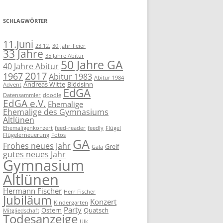
SCHLAGWÖRTER
11.Juni
23.12.
30-Jahr-Feier
33 Jahre
35 Jahre Abitur
50 Jahre GA
40 Jahre Abitur
2017
1967
Abitur 1983
Abitur 1984
Andreas Witte
Blödsinn
Advent
EdGA
Datensammler
doodle
EdGA e.V.
Ehemalige
Ehemalige des Gymnasiums
Altlünen
Ehemaligenkonzert
feed-reader
feedly
Flügel
Flügelerneuerung
Fotos
GA
Frohes neues Jahr
Greif
Gala
gutes neues Jahr
Gymnasium
Altlünen
Hermann Fischer
Herr Fischer
Jubiläum
Konzert
Kindergarten
Party
Ostern
Quatsch
Mitgliedschaft
Todesanzeige
Ulk