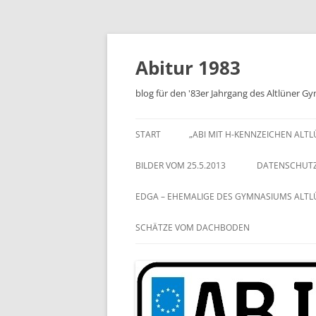
Zum
Inhalt
springen
Abitur 1983
blog für den '83er Jahrgang des Altlüner 
START
„ABI MIT H-KENNZEICHEN ALT
BILDER VOM 25.5.2013
DATENSCHUT
EDGA – EHEMALIGE DES GYMNASIUMS ALT
SCHÄTZE VOM DACHBODEN