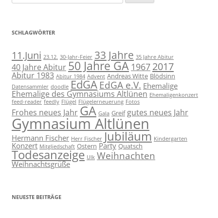
nach:
SCHLAGWÖRTER
11.Juni
33 Jahre
23.12.
30-Jahr-Feier
35 Jahre Abitur
50 Jahre GA
2017
1967
40 Jahre Abitur
Abitur 1983
Andreas Witte
Blödsinn
Abitur 1984
Advent
EdGA
EdGA e.V.
Ehemalige
Datensammler
doodle
Ehemalige des Gymnasiums Altlünen
Ehemaligenkonzert
feed-reader
feedly
Flügel
Flügelerneuerung
Fotos
GA
Frohes neues Jahr
gutes neues Jahr
Greif
Gala
Gymnasium Altlünen
Jubiläum
Hermann Fischer
Herr Fischer
Kindergarten
Konzert
Party
Ostern
Quatsch
Mitgliedschaft
Todesanzeige
Weihnachten
Ulk
Weihnachtsgrüße
NEUESTE BEITRÄGE