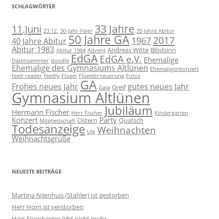
SCHLAGWÖRTER
11.Juni
33 Jahre
23.12.
30-Jahr-Feier
35 Jahre Abitur
50 Jahre GA
2017
1967
40 Jahre Abitur
Abitur 1983
Andreas Witte
Blödsinn
Abitur 1984
Advent
EdGA
EdGA e.V.
Ehemalige
Datensammler
doodle
Ehemalige des Gymnasiums Altlünen
Ehemaligenkonzert
feed-reader
feedly
Flügel
Flügelerneuerung
Fotos
GA
Frohes neues Jahr
gutes neues Jahr
Greif
Gala
Gymnasium Altlünen
Jubiläum
Hermann Fischer
Herr Fischer
Kindergarten
Konzert
Party
Ostern
Quatsch
Mitgliedschaft
Todesanzeige
Weihnachten
Ulk
Weihnachtsgrüße
NEUESTE BEITRÄGE
Martina Nijenhuis (Stähler) ist gestorben
Herr Horn ist verstorben
Herr Eisenberger lebt nicht mehr