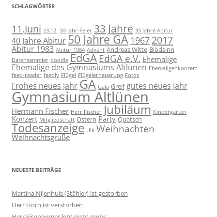
SCHLAGWÖRTER
11.Juni
33 Jahre
23.12.
30-Jahr-Feier
35 Jahre Abitur
50 Jahre GA
2017
1967
40 Jahre Abitur
Abitur 1983
Andreas Witte
Blödsinn
Abitur 1984
Advent
EdGA
EdGA e.V.
Ehemalige
Datensammler
doodle
Ehemalige des Gymnasiums Altlünen
Ehemaligenkonzert
feed-reader
feedly
Flügel
Flügelerneuerung
Fotos
GA
Frohes neues Jahr
gutes neues Jahr
Greif
Gala
Gymnasium Altlünen
Jubiläum
Hermann Fischer
Herr Fischer
Kindergarten
Konzert
Party
Ostern
Quatsch
Mitgliedschaft
Todesanzeige
Weihnachten
Ulk
Weihnachtsgrüße
NEUESTE BEITRÄGE
Martina Nijenhuis (Stähler) ist gestorben
Herr Horn ist verstorben
Herr Eisenberger lebt nicht mehr