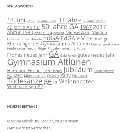
SCHLAGWÖRTER
11.Juni
33 Jahre
23.12.
30-Jahr-Feier
35 Jahre Abitur
50 Jahre GA
2017
1967
40 Jahre Abitur
Abitur 1983
Andreas Witte
Blödsinn
Abitur 1984
Advent
EdGA
EdGA e.V.
Ehemalige
Datensammler
doodle
Ehemalige des Gymnasiums Altlünen
Ehemaligenkonzert
feed-reader
feedly
Flügel
Flügelerneuerung
Fotos
GA
Frohes neues Jahr
gutes neues Jahr
Greif
Gala
Gymnasium Altlünen
Jubiläum
Hermann Fischer
Herr Fischer
Kindergarten
Konzert
Party
Ostern
Quatsch
Mitgliedschaft
Todesanzeige
Weihnachten
Ulk
Weihnachtsgrüße
NEUESTE BEITRÄGE
Martina Nijenhuis (Stähler) ist gestorben
Herr Horn ist verstorben