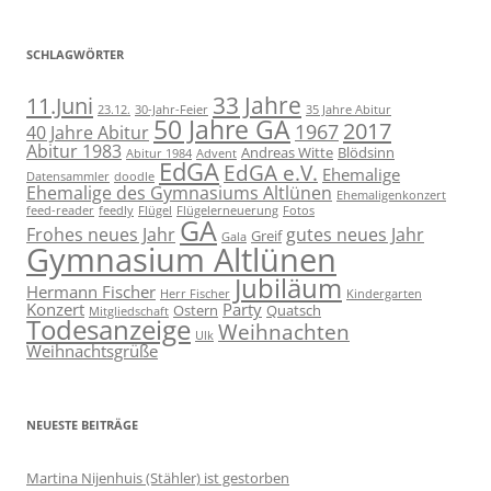
SCHLAGWÖRTER
11.Juni
33 Jahre
23.12.
30-Jahr-Feier
35 Jahre Abitur
50 Jahre GA
2017
1967
40 Jahre Abitur
Abitur 1983
Andreas Witte
Blödsinn
Abitur 1984
Advent
EdGA
EdGA e.V.
Ehemalige
Datensammler
doodle
Ehemalige des Gymnasiums Altlünen
Ehemaligenkonzert
feed-reader
feedly
Flügel
Flügelerneuerung
Fotos
GA
Frohes neues Jahr
gutes neues Jahr
Greif
Gala
Gymnasium Altlünen
Jubiläum
Hermann Fischer
Herr Fischer
Kindergarten
Konzert
Party
Ostern
Quatsch
Mitgliedschaft
Todesanzeige
Weihnachten
Ulk
Weihnachtsgrüße
NEUESTE BEITRÄGE
Martina Nijenhuis (Stähler) ist gestorben