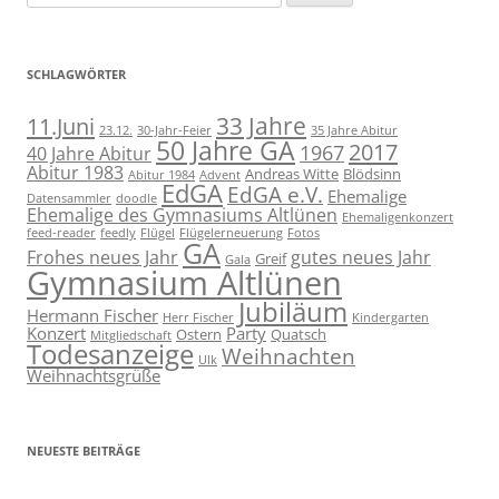
nach:
SCHLAGWÖRTER
11.Juni
33 Jahre
23.12.
30-Jahr-Feier
35 Jahre Abitur
50 Jahre GA
2017
1967
40 Jahre Abitur
Abitur 1983
Andreas Witte
Blödsinn
Abitur 1984
Advent
EdGA
EdGA e.V.
Ehemalige
Datensammler
doodle
Ehemalige des Gymnasiums Altlünen
Ehemaligenkonzert
feed-reader
feedly
Flügel
Flügelerneuerung
Fotos
GA
Frohes neues Jahr
gutes neues Jahr
Greif
Gala
Gymnasium Altlünen
Jubiläum
Hermann Fischer
Herr Fischer
Kindergarten
Konzert
Party
Ostern
Quatsch
Mitgliedschaft
Todesanzeige
Weihnachten
Ulk
Weihnachtsgrüße
NEUESTE BEITRÄGE