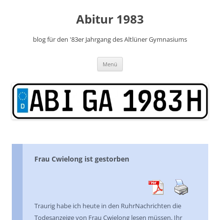
Zum
Inhalt
Abitur 1983
springen
blog für den '83er Jahrgang des Altlüner Gymnasiums
Menü
Frau Cwielong ist gestorben
Traurig habe ich heute in den RuhrNachrichten die
Todesanzeige von Frau Cwielong lesen müssen. Ihr