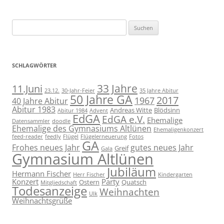
Suchen
nach:
SCHLAGWÖRTER
11.Juni
33 Jahre
23.12.
30-Jahr-Feier
35 Jahre Abitur
50 Jahre GA
2017
1967
40 Jahre Abitur
Abitur 1983
Andreas Witte
Blödsinn
Abitur 1984
Advent
EdGA
EdGA e.V.
Ehemalige
Datensammler
doodle
Ehemalige des Gymnasiums Altlünen
Ehemaligenkonzert
feed-reader
feedly
Flügel
Flügelerneuerung
Fotos
GA
Frohes neues Jahr
gutes neues Jahr
Greif
Gala
Gymnasium Altlünen
Jubiläum
Hermann Fischer
Herr Fischer
Kindergarten
Konzert
Party
Ostern
Quatsch
Mitgliedschaft
Todesanzeige
Weihnachten
Ulk
Weihnachtsgrüße