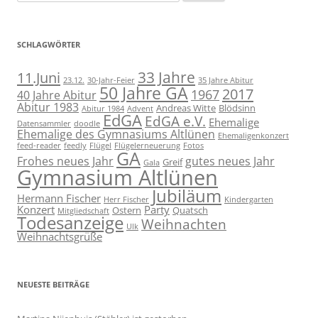
nach:
SCHLAGWÖRTER
11.Juni
33 Jahre
23.12.
30-Jahr-Feier
35 Jahre Abitur
50 Jahre GA
2017
1967
40 Jahre Abitur
Abitur 1983
Andreas Witte
Blödsinn
Abitur 1984
Advent
EdGA
EdGA e.V.
Ehemalige
Datensammler
doodle
Ehemalige des Gymnasiums Altlünen
Ehemaligenkonzert
feed-reader
feedly
Flügel
Flügelerneuerung
Fotos
GA
Frohes neues Jahr
gutes neues Jahr
Greif
Gala
Gymnasium Altlünen
Jubiläum
Hermann Fischer
Herr Fischer
Kindergarten
Konzert
Party
Ostern
Quatsch
Mitgliedschaft
Todesanzeige
Weihnachten
Ulk
Weihnachtsgrüße
NEUESTE BEITRÄGE