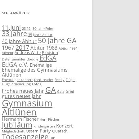
SCHLAGWÖRTER
11.Juni
23.12.
30-Jahr-Feier
33 Jahre
35 Jahre Abitur
50 Jahre GA
40 Jahre Abitur
2017
1967
Abitur 1983
Abitur 1984
Andreas Witte
Blödsinn
Advent
EdGA
Datensammler
doodle
EdGA e.V.
Ehemalige
Ehemalige des Gymnasiums
Altlünen
Ehemaligenkonzert
feed-reader
feedly
Flügel
Flügelerneuerung
Fotos
GA
Frohes neues Jahr
Greif
Gala
gutes neues Jahr
Gymnasium
Altlünen
Hermann Fischer
Herr Fischer
Jubiläum
Konzert
Kindergarten
Party
Ostern
Quatsch
Mitgliedschaft
Todesanzeige
Ulk