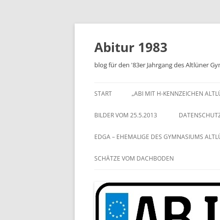
Zum
Inhalt
springen
Abitur 1983
blog für den '83er Jahrgang des Altlüner 
START
„ABI MIT H-KENNZEICHEN ALT
BILDER VOM 25.5.2013
DATENSCHUT
EDGA – EHEMALIGE DES GYMNASIUMS ALT
SCHÄTZE VOM DACHBODEN