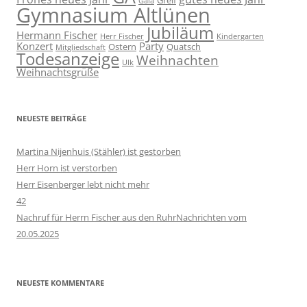
Gala
Gymnasium Altlünen
Jubiläum
Hermann Fischer
Herr Fischer
Kindergarten
Konzert
Party
Ostern
Quatsch
Mitgliedschaft
Todesanzeige
Weihnachten
Ulk
Weihnachtsgrüße
NEUESTE BEITRÄGE
Martina Nijenhuis (Stähler) ist gestorben
Herr Horn ist verstorben
Herr Eisenberger lebt nicht mehr
42
Nachruf für Herrn Fischer aus den RuhrNachrichten vom
20.05.2025
NEUESTE KOMMENTARE