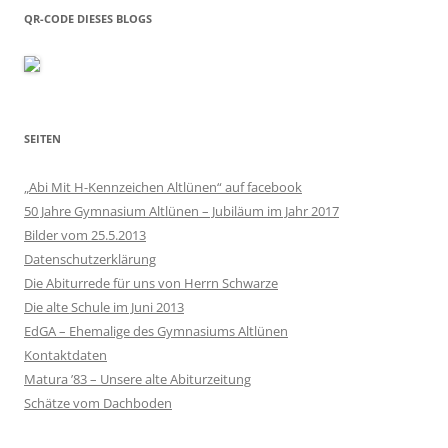
QR-CODE DIESES BLOGS
SEITEN
„Abi Mit H-Kennzeichen Altlünen“ auf facebook
50 Jahre Gymnasium Altlünen – Jubiläum im Jahr 2017
Bilder vom 25.5.2013
Datenschutzerklärung
Die Abiturrede für uns von Herrn Schwarze
Die alte Schule im Juni 2013
EdGA – Ehemalige des Gymnasiums Altlünen
Kontaktdaten
Matura ’83 – Unsere alte Abiturzeitung
Schätze vom Dachboden