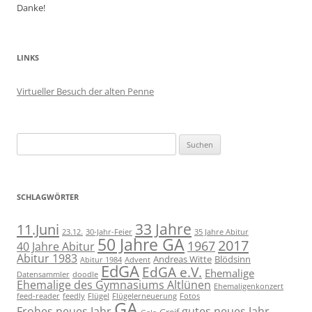
Danke!
LINKS
Virtueller Besuch der alten Penne
Suchen
nach:
SCHLAGWÖRTER
11.Juni
33 Jahre
23.12.
30-Jahr-Feier
35 Jahre Abitur
50 Jahre GA
2017
1967
40 Jahre Abitur
Abitur 1983
Andreas Witte
Blödsinn
Abitur 1984
Advent
EdGA
EdGA e.V.
Ehemalige
Datensammler
doodle
Ehemalige des Gymnasiums Altlünen
Ehemaligenkonzert
feed-reader
feedly
Flügel
Flügelerneuerung
Fotos
GA
Frohes neues Jahr
gutes neues Jahr
Greif