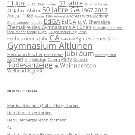
11.Juni
33 Jahre
23.12.
30-Jahr-Feier
35 Jahre Abitur
50 Jahre GA
2017
1967
40 Jahre Abitur
Abitur 1983
Andreas Witte
Blödsinn
Abitur 1984
Advent
EdGA
EdGA e.V.
Ehemalige
Datensammler
doodle
Ehemalige des Gymnasiums Altlünen
Ehemaligenkonzert
feed-reader
feedly
Flügel
Flügelerneuerung
Fotos
GA
Frohes neues Jahr
gutes neues Jahr
Greif
Gala
Gymnasium Altlünen
Jubiläum
Hermann Fischer
Herr Fischer
Kindergarten
Konzert
Party
Ostern
Quatsch
Mitgliedschaft
Todesanzeige
Weihnachten
Ulk
Weihnachtsgrüße
NEUESTE BEITRÄGE
Martina Nijenhuis (Stähler) ist gestorben
Herr Horn ist verstorben
Herr Eisenberger lebt nicht mehr
42
Nachruf für Herrn Fischer aus den RuhrNachrichten vom