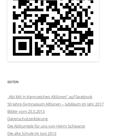
SEITEN
„Abi Mit H-Kennzeichen Altlünen“ auf facebook
50 Jahre Gymnasium Altlünen – Jubiläum im Jahr 2017
Bilder vom 25.5.2013
Datenschutzerklärung
Die Abiturrede für uns von Herrn Schwarze
Die alte Schule im Juni 2013