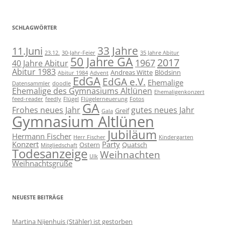
SCHLAGWÖRTER
11.Juni
33 Jahre
23.12.
30-Jahr-Feier
35 Jahre Abitur
50 Jahre GA
2017
1967
40 Jahre Abitur
Abitur 1983
Andreas Witte
Blödsinn
Abitur 1984
Advent
EdGA
EdGA e.V.
Ehemalige
Datensammler
doodle
Ehemalige des Gymnasiums Altlünen
Ehemaligenkonzert
feed-reader
feedly
Flügel
Flügelerneuerung
Fotos
GA
Frohes neues Jahr
gutes neues Jahr
Greif
Gala
Gymnasium Altlünen
Jubiläum
Hermann Fischer
Herr Fischer
Kindergarten
Konzert
Party
Ostern
Quatsch
Mitgliedschaft
Todesanzeige
Weihnachten
Ulk
Weihnachtsgrüße
NEUESTE BEITRÄGE
Martina Nijenhuis (Stähler) ist gestorben