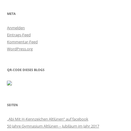
META
Anmelden
Eintrags-Feed
Kommentar-Feed
WordPress.org
QR-CODE DIESES BLOGS
SEITEN
„Abi Mit H-Kennzeichen Altlünen“ auf facebook
50 Jahre Gymnasium Altlünen – Jubiläum im Jahr 2017