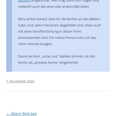
account
eingerichtet. Wer mag, kann dort folgen und
vielleicht auch das eine oder andere Bild teilen.
Bitte achtet darauf, dass Ihr die Rechte an den Bildern
habt, und, wenn Personen abgebildet sind, diese auch
mit einer Veröffentlichung in dieser Form
einverstanden sind. Für meine Person kann ich das
schon einmal zusagen.
Damit wir dort „unter uns“ bleiben können, ist das
Konto als „privates Konto“ eingerichtet.
1. November 2024
Beitragsnavigation
←
Ältere Beiträge