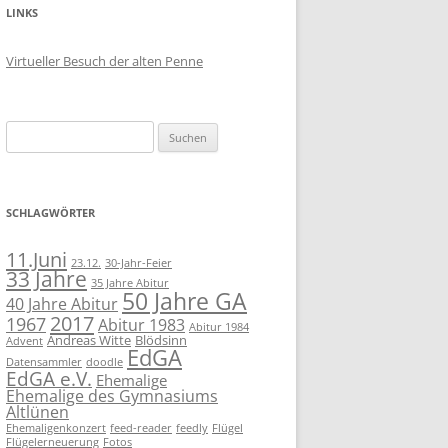
LINKS
Virtueller Besuch der alten Penne
Suchen
nach:
SCHLAGWÖRTER
11.Juni
23.12.
30-Jahr-Feier
33 Jahre
35 Jahre Abitur
50 Jahre GA
40 Jahre Abitur
2017
1967
Abitur 1983
Abitur 1984
Andreas Witte
Blödsinn
Advent
EdGA
Datensammler
doodle
EdGA e.V.
Ehemalige
Ehemalige des Gymnasiums
Altlünen
Ehemaligenkonzert
feed-reader
feedly
Flügel
Flügelerneuerung
Fotos