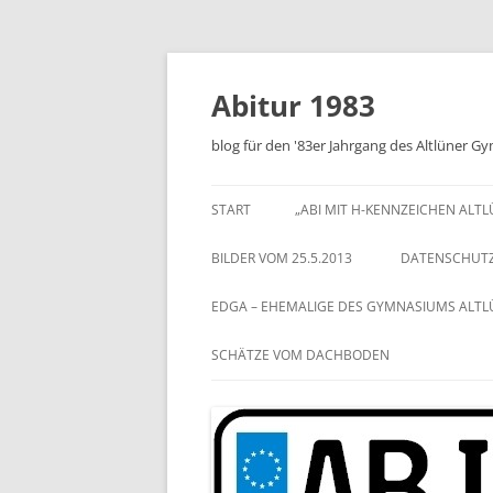
Zum
Inhalt
springen
Abitur 1983
blog für den '83er Jahrgang des Altlüner 
START
„ABI MIT H-KENNZEICHEN ALT
BILDER VOM 25.5.2013
DATENSCHUT
EDGA – EHEMALIGE DES GYMNASIUMS ALT
SCHÄTZE VOM DACHBODEN