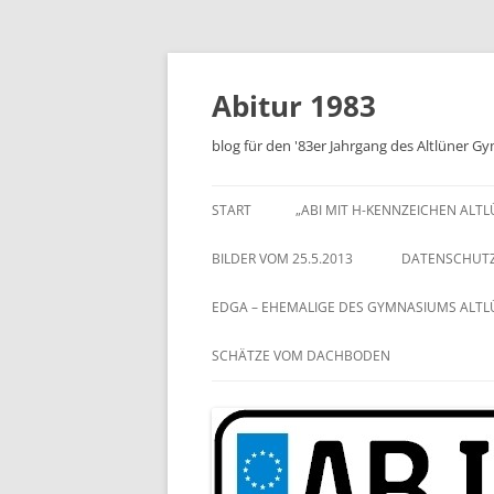
Zum
Inhalt
springen
Abitur 1983
blog für den '83er Jahrgang des Altlüner 
START
„ABI MIT H-KENNZEICHEN ALT
BILDER VOM 25.5.2013
DATENSCHUT
EDGA – EHEMALIGE DES GYMNASIUMS ALT
SCHÄTZE VOM DACHBODEN