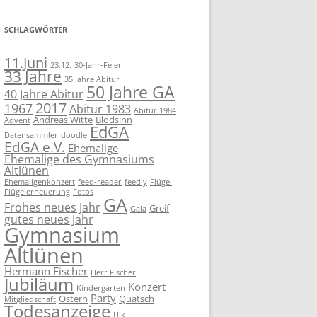
SCHLAGWÖRTER
11.Juni
23.12.
30-Jahr-Feier
33 Jahre
35 Jahre Abitur
50 Jahre GA
40 Jahre Abitur
2017
1967
Abitur 1983
Abitur 1984
Andreas Witte
Blödsinn
Advent
EdGA
Datensammler
doodle
EdGA e.V.
Ehemalige
Ehemalige des Gymnasiums
Altlünen
Ehemaligenkonzert
feed-reader
feedly
Flügel
Flügelerneuerung
Fotos
GA
Frohes neues Jahr
Greif
Gala
gutes neues Jahr
Gymnasium
Altlünen
Hermann Fischer
Herr Fischer
Jubiläum
Konzert
Kindergarten
Party
Ostern
Quatsch
Mitgliedschaft
Todesanzeige
Ulk