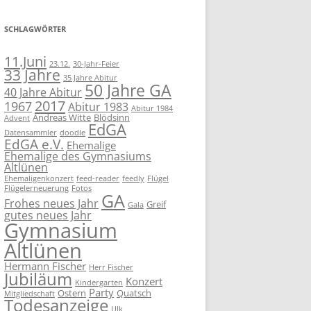
SCHLAGWÖRTER
11.Juni
23.12.
30-Jahr-Feier
33 Jahre
35 Jahre Abitur
50 Jahre GA
40 Jahre Abitur
2017
1967
Abitur 1983
Abitur 1984
Andreas Witte
Blödsinn
Advent
EdGA
Datensammler
doodle
EdGA e.V.
Ehemalige
Ehemalige des Gymnasiums
Altlünen
Ehemaligenkonzert
feed-reader
feedly
Flügel
Flügelerneuerung
Fotos
GA
Frohes neues Jahr
Greif
Gala
gutes neues Jahr
Gymnasium
Altlünen
Hermann Fischer
Herr Fischer
Jubiläum
Konzert
Kindergarten
Party
Ostern
Quatsch
Mitgliedschaft
Todesanzeige
Ulk