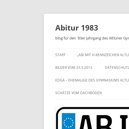
Zum
Inhalt
springen
Abitur 1983
blog für den '83er Jahrgang des Altlüner 
START
„ABI MIT H-KENNZEICHEN ALT
BILDER VOM 25.5.2013
DATENSCHUT
EDGA – EHEMALIGE DES GYMNASIUMS ALT
SCHÄTZE VOM DACHBODEN