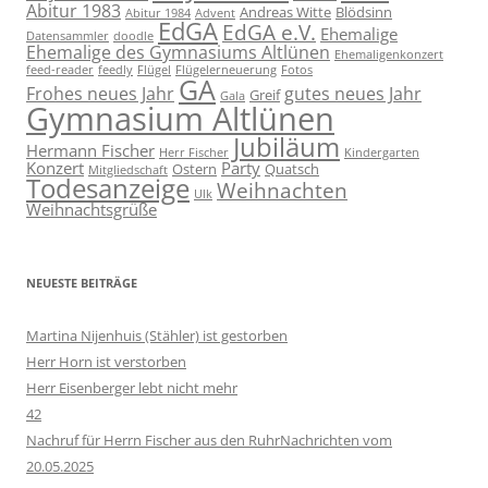
Abitur 1983
Andreas Witte
Blödsinn
Abitur 1984
Advent
EdGA
EdGA e.V.
Ehemalige
Datensammler
doodle
Ehemalige des Gymnasiums Altlünen
Ehemaligenkonzert
feed-reader
feedly
Flügel
Flügelerneuerung
Fotos
GA
Frohes neues Jahr
gutes neues Jahr
Greif
Gala
Gymnasium Altlünen
Jubiläum
Hermann Fischer
Herr Fischer
Kindergarten
Konzert
Party
Ostern
Quatsch
Mitgliedschaft
Todesanzeige
Weihnachten
Ulk
Weihnachtsgrüße
NEUESTE BEITRÄGE
Martina Nijenhuis (Stähler) ist gestorben
Herr Horn ist verstorben
Herr Eisenberger lebt nicht mehr
42
Nachruf für Herrn Fischer aus den RuhrNachrichten vom
20.05.2025