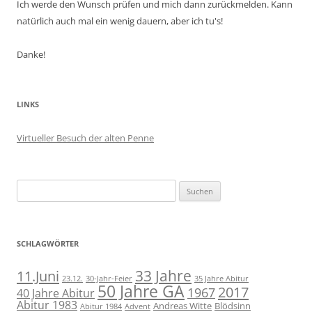
Ich werde den Wunsch prüfen und mich dann zurückmelden. Kann
natürlich auch mal ein wenig dauern, aber ich tu's!
Danke!
LINKS
Virtueller Besuch der alten Penne
Suchen
nach:
SCHLAGWÖRTER
11.Juni
33 Jahre
23.12.
30-Jahr-Feier
35 Jahre Abitur
50 Jahre GA
2017
1967
40 Jahre Abitur
Abitur 1983
Andreas Witte
Blödsinn
Abitur 1984
Advent