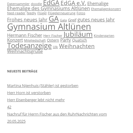
EdGA
EdGA e.V.
Ehemalige
Datensammler
doodle
Ehemalige des Gymnasiums Altlünen
Ehemaligenkonzert
feed-reader
feedly
Flügel
Flügelerneuerung
Fotos
GA
Frohes neues Jahr
gutes neues Jahr
Greif
Gala
Gymnasium Altlünen
Jubiläum
Hermann Fischer
Herr Fischer
Kindergarten
Konzert
Party
Ostern
Quatsch
Mitgliedschaft
Todesanzeige
Weihnachten
Ulk
Weihnachtsgrüße
NEUESTE BEITRÄGE
Martina Nijenhuis (Stähler) ist gestorben
Herr Horn ist verstorben
Herr Eisenberger lebt nicht mehr
42
Nachruf für Herrn Fischer aus den RuhrNachrichten vom
20.05.2025