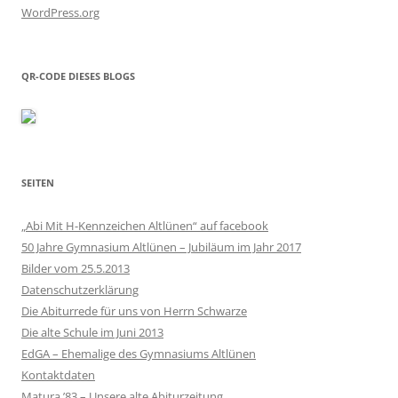
WordPress.org
QR-CODE DIESES BLOGS
SEITEN
„Abi Mit H-Kennzeichen Altlünen“ auf facebook
50 Jahre Gymnasium Altlünen – Jubiläum im Jahr 2017
Bilder vom 25.5.2013
Datenschutzerklärung
Die Abiturrede für uns von Herrn Schwarze
Die alte Schule im Juni 2013
EdGA – Ehemalige des Gymnasiums Altlünen
Kontaktdaten
Matura ’83 – Unsere alte Abiturzeitung