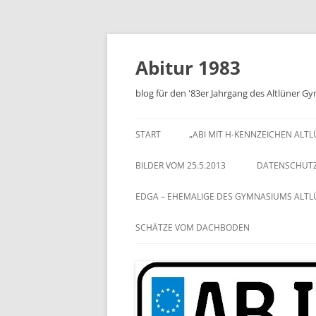
Zum
Inhalt
springen
Abitur 1983
blog für den '83er Jahrgang des Altlüner 
START
„ABI MIT H-KENNZEICHEN ALT
BILDER VOM 25.5.2013
DATENSCHUT
EDGA – EHEMALIGE DES GYMNASIUMS ALT
SCHÄTZE VOM DACHBODEN