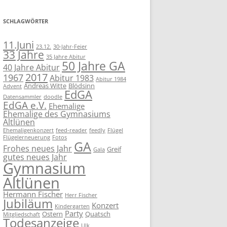
SCHLAGWÖRTER
11.Juni
23.12.
30-Jahr-Feier
33 Jahre
35 Jahre Abitur
50 Jahre GA
40 Jahre Abitur
2017
1967
Abitur 1983
Abitur 1984
Andreas Witte
Blödsinn
Advent
EdGA
Datensammler
doodle
EdGA e.V.
Ehemalige
Ehemalige des Gymnasiums
Altlünen
Ehemaligenkonzert
feed-reader
feedly
Flügel
Flügelerneuerung
Fotos
GA
Frohes neues Jahr
Greif
Gala
gutes neues Jahr
Gymnasium
Altlünen
Hermann Fischer
Herr Fischer
Jubiläum
Konzert
Kindergarten
Party
Ostern
Quatsch
Mitgliedschaft
Todesanzeige
Ulk