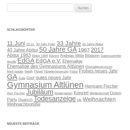
Suchen
nach:
SCHLAGWÖRTER
33 Jahre
11.Juni
23.12.
30-Jahr-Feier
35 Jahre Abitur
50 Jahre GA
2017
1967
40 Jahre Abitur
Abitur 1983
Andreas Witte
Blödsinn
Abitur 1984
Advent
Datensammler
EdGA
EdGA e.V.
Ehemalige
doodle
Ehemalige des Gymnasiums Altlünen
Ehemaligenkonzert
Frohes neues Jahr
feed-reader
feedly
Flügel
Flügelerneuerung
Fotos
GA
gutes neues Jahr
Greif
Gala
Gymnasium Altlünen
Hermann Fischer
Jubiläum
Konzert
Ostern
Herr Fischer
Kindergarten
Mitgliedschaft
Todesanzeige
Weihnachten
Party
Quatsch
Ulk
Weihnachtsgrüße
NEUESTE BEITRÄGE