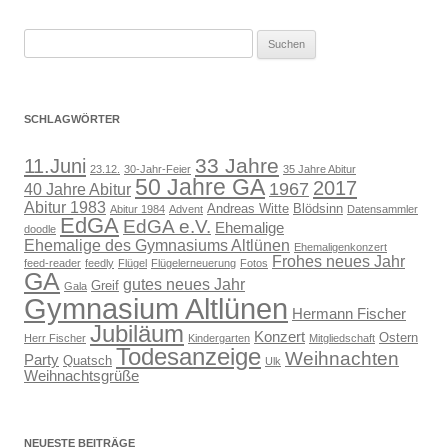
Suchen
nach:
SCHLAGWÖRTER
33 Jahre
11.Juni
23.12.
30-Jahr-Feier
35 Jahre Abitur
50 Jahre GA
2017
1967
40 Jahre Abitur
Abitur 1983
Andreas Witte
Blödsinn
Abitur 1984
Advent
Datensammler
EdGA
EdGA e.V.
Ehemalige
doodle
Ehemalige des Gymnasiums Altlünen
Ehemaligenkonzert
Frohes neues Jahr
feed-reader
feedly
Flügel
Flügelerneuerung
Fotos
GA
gutes neues Jahr
Greif
Gala
Gymnasium Altlünen
Hermann Fischer
Jubiläum
Konzert
Ostern
Herr Fischer
Kindergarten
Mitgliedschaft
Todesanzeige
Weihnachten
Party
Quatsch
Ulk
Weihnachtsgrüße
NEUESTE BEITRÄGE