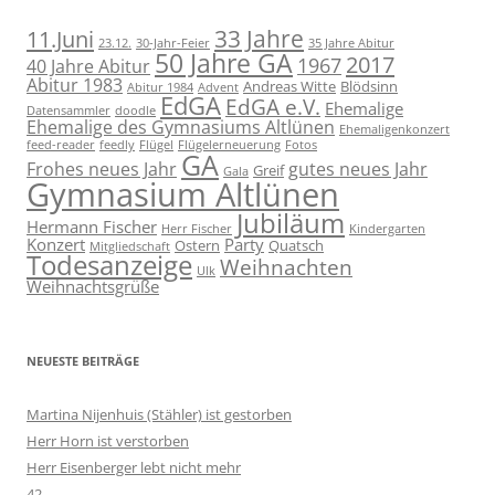
11.Juni
33 Jahre
23.12.
30-Jahr-Feier
35 Jahre Abitur
50 Jahre GA
2017
1967
40 Jahre Abitur
Abitur 1983
Andreas Witte
Blödsinn
Abitur 1984
Advent
EdGA
EdGA e.V.
Ehemalige
Datensammler
doodle
Ehemalige des Gymnasiums Altlünen
Ehemaligenkonzert
feed-reader
feedly
Flügel
Flügelerneuerung
Fotos
GA
Frohes neues Jahr
gutes neues Jahr
Greif
Gala
Gymnasium Altlünen
Jubiläum
Hermann Fischer
Herr Fischer
Kindergarten
Konzert
Party
Ostern
Quatsch
Mitgliedschaft
Todesanzeige
Weihnachten
Ulk
Weihnachtsgrüße
NEUESTE BEITRÄGE
Martina Nijenhuis (Stähler) ist gestorben
Herr Horn ist verstorben
Herr Eisenberger lebt nicht mehr
42