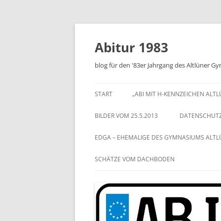
Zum
Inhalt
springen
Abitur 1983
blog für den '83er Jahrgang des Altlüner 
START
„ABI MIT H-KENNZEICHEN ALT
BILDER VOM 25.5.2013
DATENSCHUT
EDGA – EHEMALIGE DES GYMNASIUMS ALT
SCHÄTZE VOM DACHBODEN