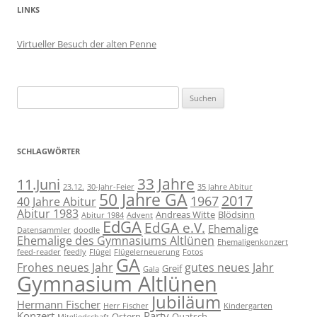
LINKS
Virtueller Besuch der alten Penne
Suchen
nach:
SCHLAGWÖRTER
11.Juni
33 Jahre
23.12.
30-Jahr-Feier
35 Jahre Abitur
50 Jahre GA
2017
1967
40 Jahre Abitur
Abitur 1983
Andreas Witte
Blödsinn
Abitur 1984
Advent
EdGA
EdGA e.V.
Ehemalige
Datensammler
doodle
Ehemalige des Gymnasiums Altlünen
Ehemaligenkonzert
feed-reader
feedly
Flügel
Flügelerneuerung
Fotos
GA
Frohes neues Jahr
gutes neues Jahr
Greif
Gala
Gymnasium Altlünen
Jubiläum
Hermann Fischer
Herr Fischer
Kindergarten
Konzert
Party
Ostern
Quatsch